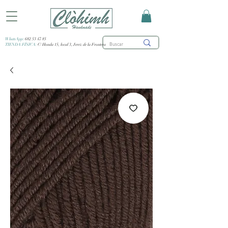
WhatsApp:
682 53 47 85
TIENDA FÍSICA:
C/ Honda 15, local 3, Jerez de la Frontera