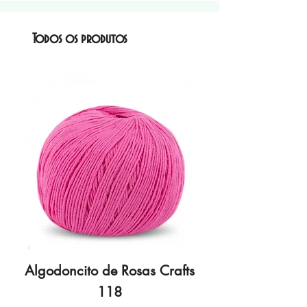
Todos os produtos
Algodoncito de Rosas Crafts
Algodoncito de R
118