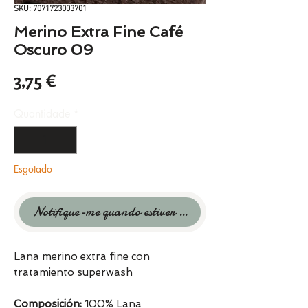
SKU: 7071723003701
Merino Extra Fine Café
Oscuro 09
Preço
3,75 €
Quantidade
*
Esgotado
Notifique-me quando estiver disponível
Lana merino extra fine con
tratamiento superwash
Composición:
100% Lana