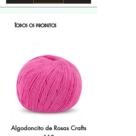
Todos os produtos
Algodoncito de Rosas Crafts
Algodoncito de R