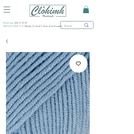
WhatsApp:
682 53 47 85
TIENDA FÍSICA:
C/ Honda 15, local 3, Jerez de la Frontera