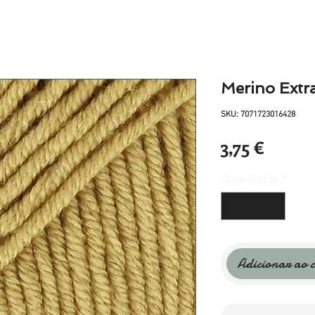
Merino Extra
SKU: 7071723016428
Preço
3,75 €
Quantidade
*
Adicionar ao 