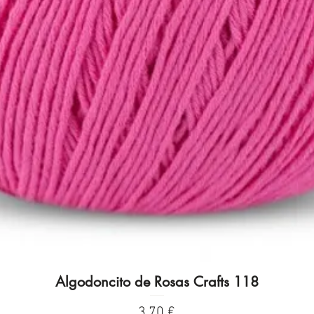
Algodoncito de Rosas Crafts 118
Visualização rápida
Preço
3,70 €