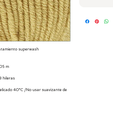
ratamiento superwash
105 m
8 hileras
delicado 40°C /No usar suavizante de