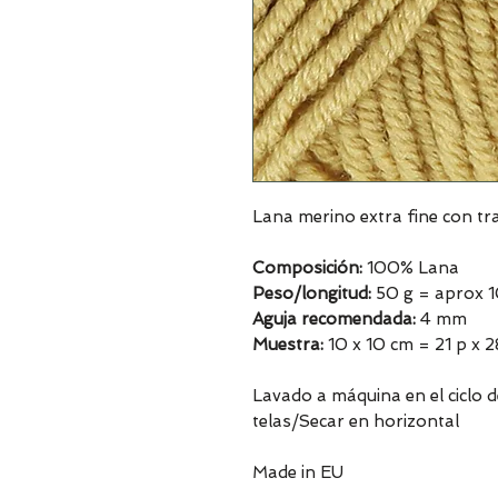
Lana merino extra fine con t
Composición:
100% Lana
Peso/longitud:
50 g = aprox 
Aguja recomendada:
4 mm
Muestra:
10 x 10 cm = 21 p x 2
Lavado a máquina en el ciclo 
telas/Secar en horizontal
Made in EU