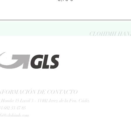
CLOHIMH HAN
NFORMACIÓN DE CONTACTO
 Honda 15 Local 3 - 11402 Jerez de la Fra. Cádiz
4 682 53 47 85
nfo@clohimh.com