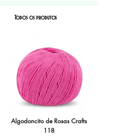
Todos os produtos
Algodoncito de Rosas Crafts
Algodoncito de R
118