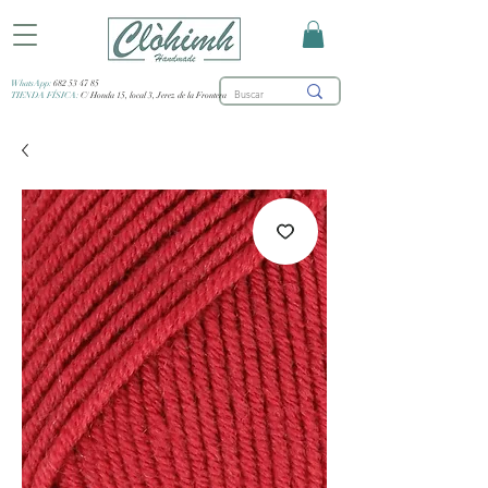
WhatsApp:
682 53 47 85
TIENDA FÍSICA:
C/ Honda 15, local 3, Jerez de la Frontera