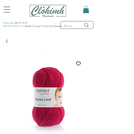
WhatsApp:
682 53 47 85
TIENDA FÍSICA:
C/ Honda 15, local 3, Jerez de la Frontera