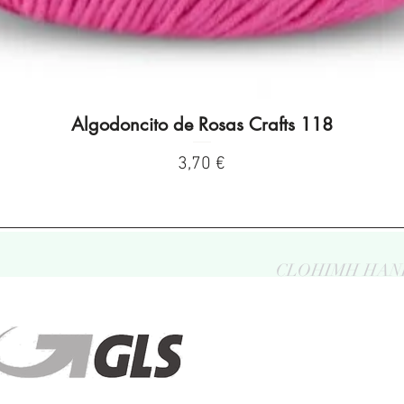
Algodoncito de Rosas Crafts 118
Visualização rápida
Preço
3,70 €
CLOHIMH HAN