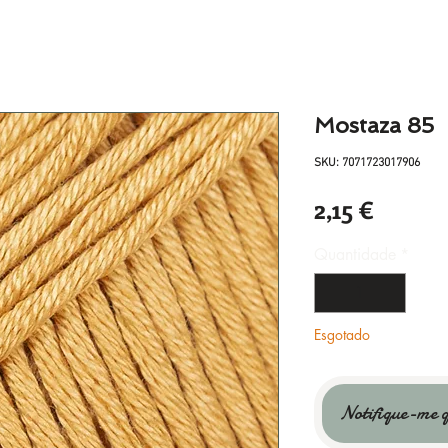
Mostaza 85
SKU: 7071723017906
Preço
2,15 €
Quantidade
*
Esgotado
Notifique-me q