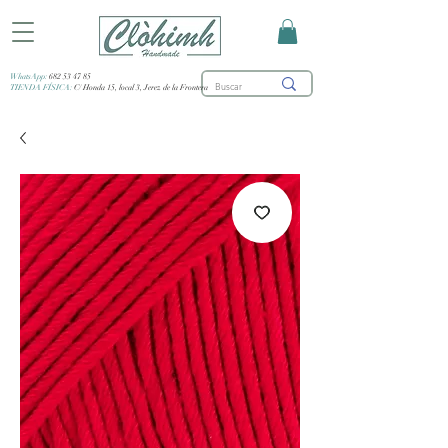
WhatsApp:
682 53 47 85
TIENDA FÍSICA:
C/ Honda 15, local 3, Jerez de la Frontera