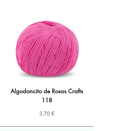
Algodoncito de Rosas Crafts
Algodoncito de R
118
Preço
3,70 €