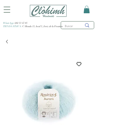
WhatsApp:
682 53 47 85
TIENDA FÍSICA:
C/ Honda 15, local 3, Jerez de la Frontera