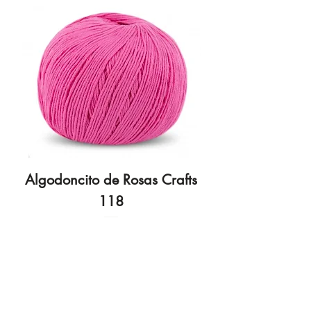
Algodoncito de Rosas Crafts
Algodoncito de R
118
Preço
3,70 €