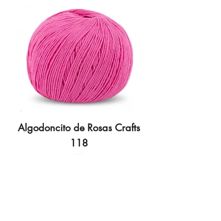
Algodoncito de Rosas Crafts
Algodoncito de R
118
Preço
3,70 €