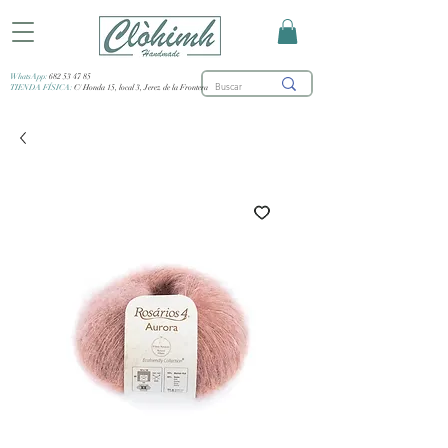
WhatsApp:
682 53 47 85
TIENDA FÍSICA:
C/ Honda 15, local 3, Jerez de la Frontera