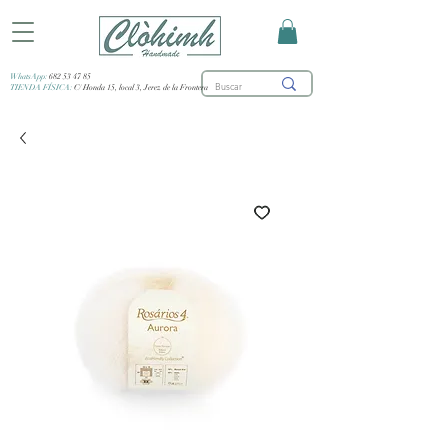
WhatsApp:
682 53 47 85
TIENDA FÍSICA:
C/ Honda 15, local 3, Jerez de la Frontera