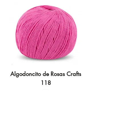
Algodoncito de Rosas Crafts
Algodoncito de R
118
Preço
3,70 €