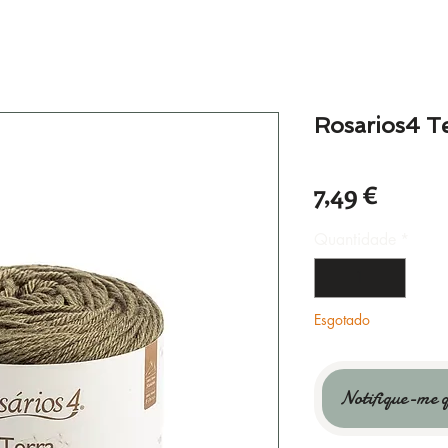
Rosarios4 T
Preço
7,49 €
Quantidade
*
Esgotado
Notifique-me q