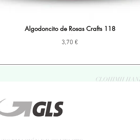
Algodoncito de Rosas Crafts 118
Visualização rápida
Preço
3,70 €
CLOHIMH HAN