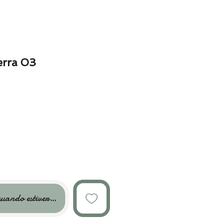
erra 03
uando estiver disponível