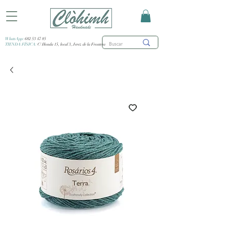
WhatsApp:
682 53 47 85
TIENDA FÍSICA:
C/ Honda 15, local 3, Jerez de la Frontera