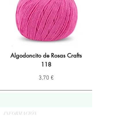
Algodoncito de Rosas Crafts
Algodoncito de R
118
Preço
3,70 €
INFORMACIÓN
Politica de privacidad
Aviso legal