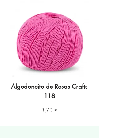
Algodoncito de Rosas Crafts
Algodoncito de R
118
Preço
3,70 €