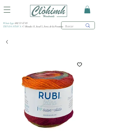
WhatsApp:
682 53 47 85
TIENDA FÍSICA:
C/ Honda 15, local 3, Jerez de la Frontera