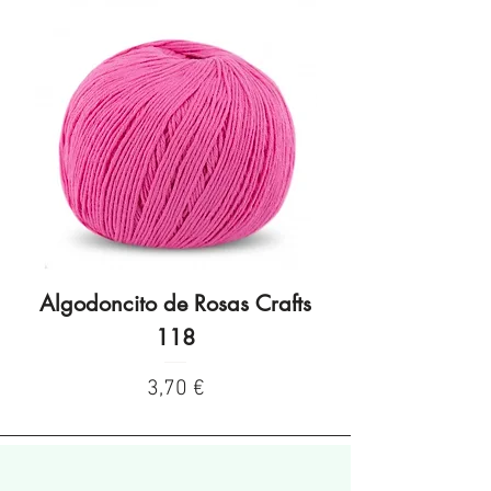
Algodoncito de Rosas Crafts
Algodoncito de R
118
Preço
3,70 €