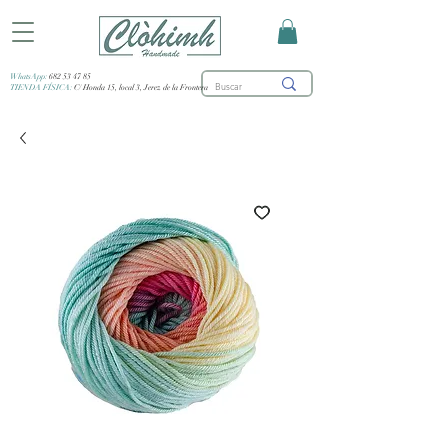
WhatsApp:
682 53 47 85
TIENDA FÍSICA:
C/ Honda 15, local 3, Jerez de la Frontera