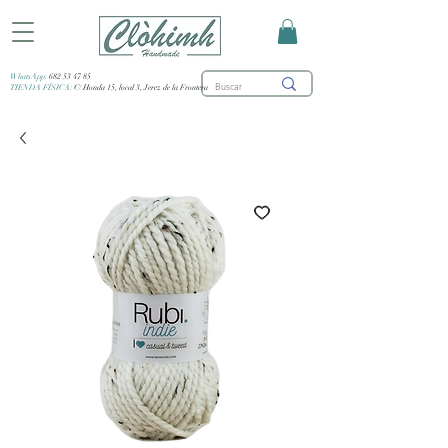
WhatsApp:
682 53 47 85
TIENDA FÍSICA:
C/ Honda 15, local 3, Jerez de la Frontera