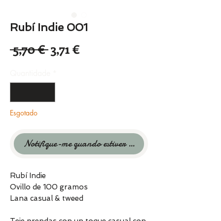
Rubí Indie 001
Preço
Preço
 5,70 € 
3,71 €
normal
promocional
Quantidade
*
Esgotado
Notifique-me quando estiver disponível
Rubí Indie
Ovillo de 100 gramos
Lana casual & tweed