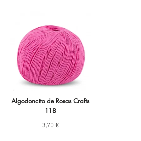
Algodoncito de Rosas Crafts
Algodoncito de R
118
Preço
3,70 €