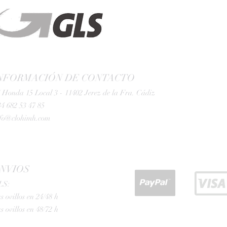
NFORMACIÓN DE CONTACTO
 Honda 15 Local 3 - 11402 Jerez de la Fra. Cádiz
4 682 53 47 85
nfo@clohimh.com
NVIOS
LS:
s ovillos en 24/48 h
s ovillos en 48/72 h