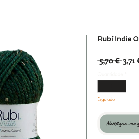
Rubí Indie 
Preç
 5,70 € 
3,71 
norm
Quantidade
*
Esgotado
Notifique-me q