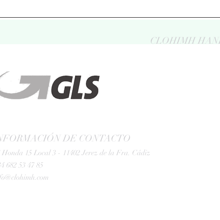
CLOHIMH HAN
NFORMACIÓN DE CONTACTO
 Honda 15 Local 3 - 11402 Jerez de la Fra. Cádiz
4 682 53 47 85
nfo@clohimh.com