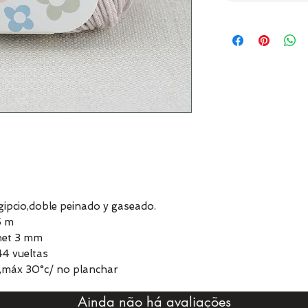
pcio,doble peinado y gaseado.
5 m
chet 3 mm
4 vueltas
,máx 30°c/ no planchar
Ainda não há avaliações