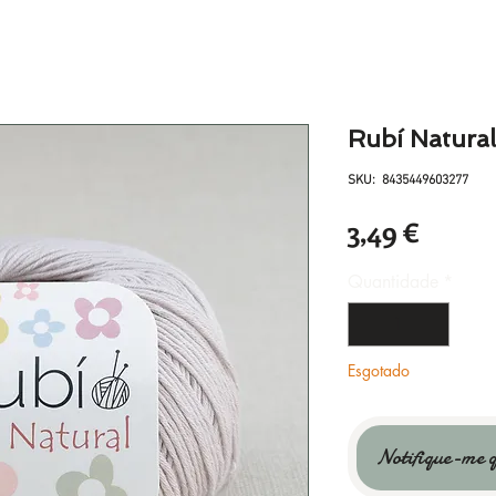
Rubí Natura
SKU: 8435449603277
Preço
3,49 €
Quantidade
*
Esgotado
Notifique-me q