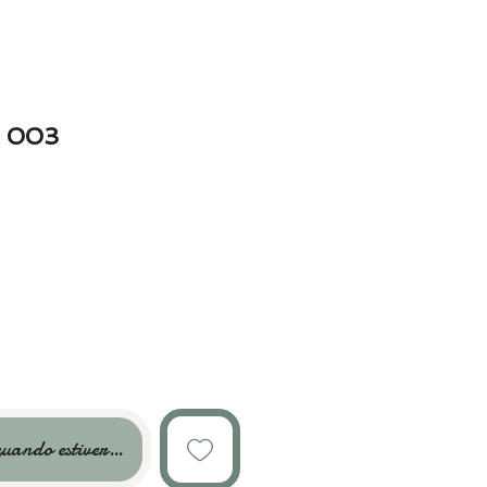
l 003
uando estiver disponível