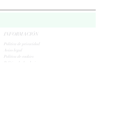
INFORMACIÓN
Politica de privacidad
Aviso legal
Política de cookies
Política de devoluciones
Contacta
ENVIOS
GLS:
Tus ovillos en 24/48 h
Tus ovillos en 48/72 h