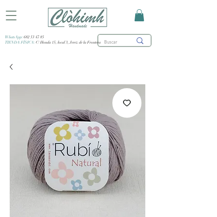
WhatsApp:
682 53 47 85
TIENDA FÍSICA:
C/ Honda 15, local 3, Jerez de la Frontera