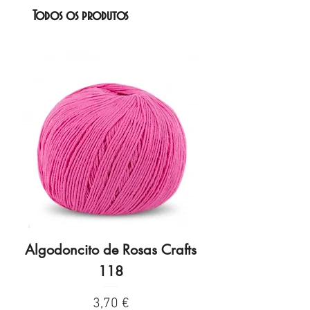
Todos os produtos
Algodoncito de Rosas Crafts
Algodoncito de R
118
Preço
3,70 €