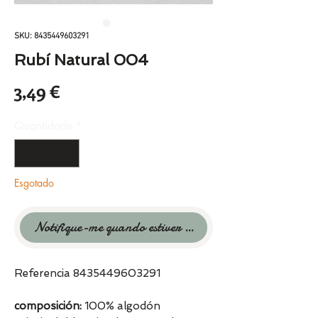
SKU: 8435449603291
Rubí Natural 004
Preço
3,49 €
Quantidade
*
Esgotado
Notifique-me quando estiver disponível
Referencia 8435449603291
composición:
100% algodón