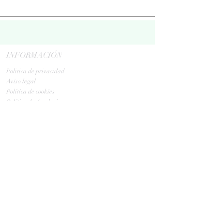
INFORMACIÓN
Politica de privacidad
Aviso legal
Política de cookies
Política de devoluciones
Contacta
ENVIOS
GLS:
Tus ovillos en 24/48 h
Tus ovillos en 48/72 h