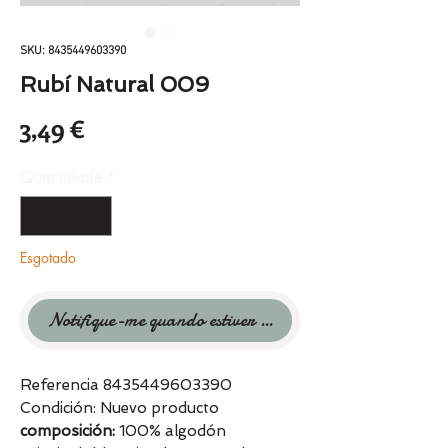
SKU: 8435449603390
Rubí Natural 009
Preço
3,49 €
Quantidade
*
Esgotado
Notifique-me quando estiver disponível
Referencia 8435449603390
Condición: Nuevo producto
composición:
100% algodón