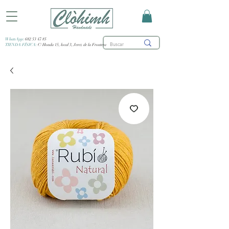
WhatsApp:
682 53 47 85
TIENDA FÍSICA:
C/ Honda 15, local 3, Jerez de la Frontera