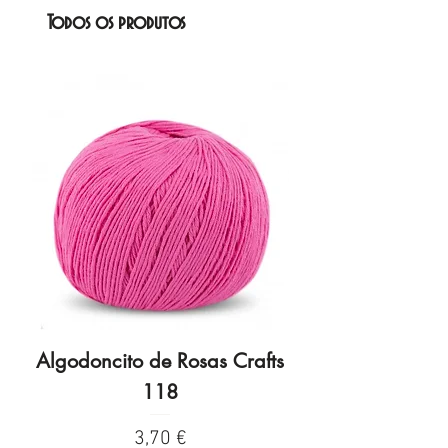
Todos os produtos
Algodoncito de Rosas Crafts
Algodoncito de R
118
Preço
3,70 €