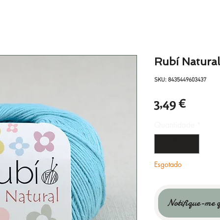
Rubí Natural
SKU: 8435449603437
Preço
3,49 €
Quantidade
*
Esgotado
Notifique-me q