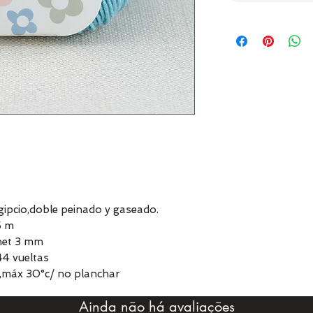
pcio,doble peinado y gaseado.
5 m
chet 3 mm
4 vueltas
,máx 30°c/ no planchar
Ainda não há avaliações