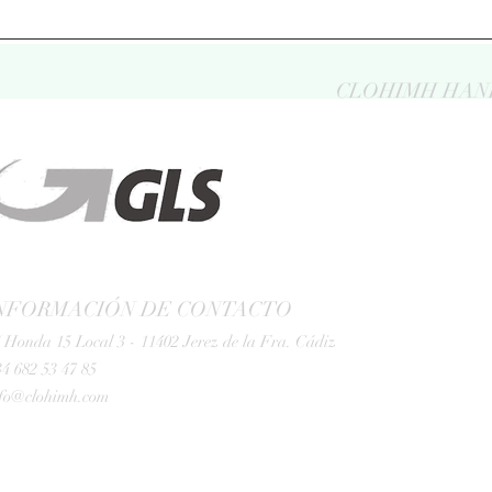
CLOHIMH HAN
NFORMACIÓN DE CONTACTO
 Honda 15 Local 3 - 11402 Jerez de la Fra. Cádiz
4 682 53 47 85
nfo@clohimh.com