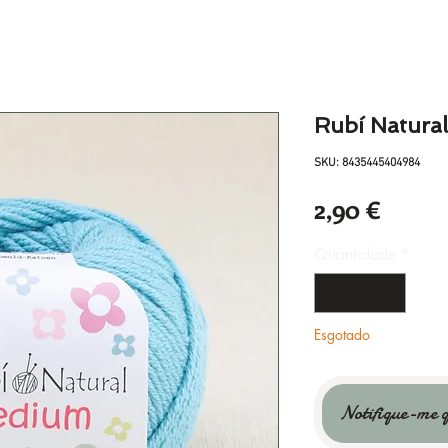
Rubí Natura
SKU: 8435445404984
Preço
2,90 €
Quantidade
*
Esgotado
Notifique-me q