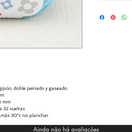
pcio, doble peinado y gaseado.
 m
 4 mm
x 32 vueltas
,máx 30°c no planchar
Ainda não há avaliações