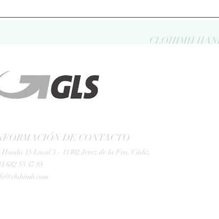
CLOHIMH HAN
NFORMACIÓN DE CONTACTO
 Honda 15 Local 3 - 11402 Jerez de la Fra. Cádiz
4 682 53 47 85
nfo@clohimh.com