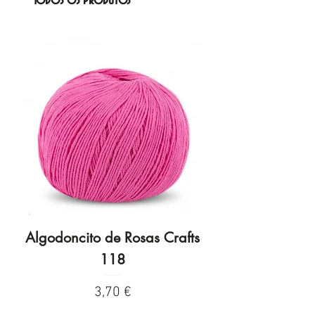
Todos os produtos
Algodoncito de Rosas Crafts
Algodoncito de R
118
Preço
3,70 €