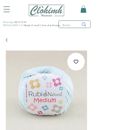
WhatsApp:
682 53 47 85
TIENDA FÍSICA:
C/ Honda 15, local 3, Jerez de la Frontera