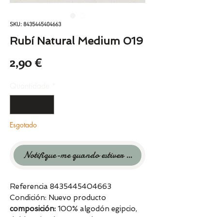
SKU: 8435445404663
Rubí Natural Medium 019
Preço
2,90 €
Quantidade
*
Esgotado
Notifique-me quando estiver disponível
Referencia 8435445404663
Condición: Nuevo producto
composición:
100% algodón egipcio,