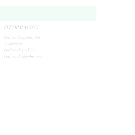
INFORMACIÓN
Politica de privacidad
Aviso legal
Política de cookies
Política de devoluciones
Contacta
ENVIOS
GLS:
Tus ovillos en 24/48 h
Tus ovillos en 48/72 h