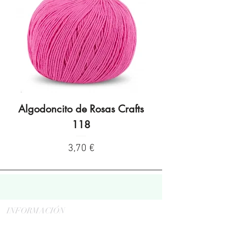
Algodoncito de Rosas Crafts
Algodoncito de R
118
Preço
3,70 €
INFORMACIÓN