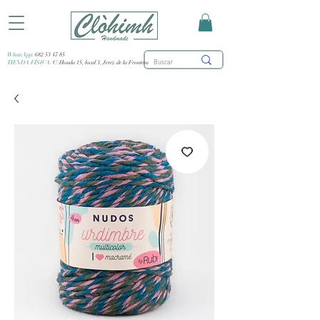
WhatsApp:
682 53 47 85
TIENDA FÍSICA:
C/ Honda 15, local 3, Jerez de la Frontera