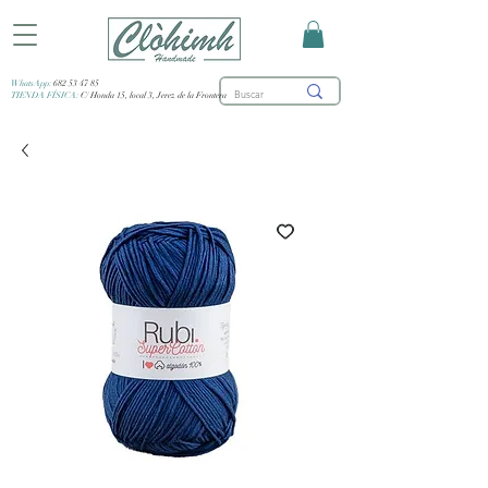
WhatsApp:
682 53 47 85
TIENDA FÍSICA:
C/ Honda 15, local 3, Jerez de la Frontera