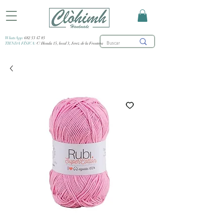
WhatsApp:
682 53 47 85
TIENDA FÍSICA:
C/ Honda 15, local 3, Jerez de la Frontera