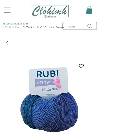
WhatsApp:
682 53 47 85
TIENDA FÍSICA:
C/ Honda 15, local 3, Jerez de la Frontera