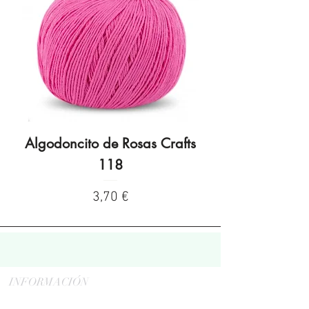
Algodoncito de Rosas Crafts
Algodoncito de R
118
Preço
3,70 €
INFORMACIÓN
Politica de privacidad