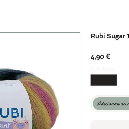
Rubi Sugar 
Preço
4,90 €
Quantidade
*
Adicionar ao 