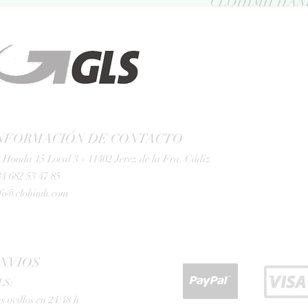
CLOHIMH HAN
NFORMACIÓN DE CONTACTO
 Honda 15 Local 3 - 11402 Jerez de la Fra. Cádiz
4 682 53 47 85
nfo@clohimh.com
NVIOS
LS:
s ovillos en 24/48 h