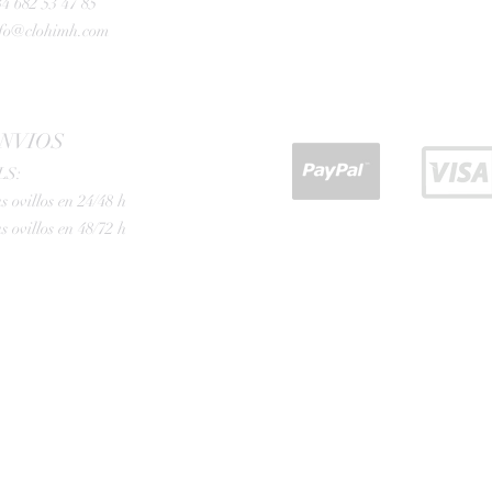
4 682 53 47 85
nfo@clohimh.com
NVIOS
LS:
s ovillos en 24/48 h
s ovillos en 48/72 h