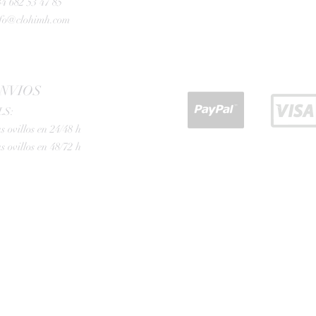
4 682 53 47 85
nfo@clohimh.com
NVIOS
LS:
s ovillos en 24/48 h
s ovillos en 48/72 h