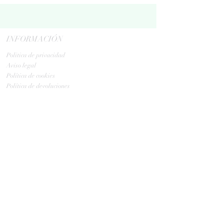
INFORMACIÓN
Politica de privacidad
Aviso legal
Política de cookies
Política de devoluciones
Contacta
ENVIOS
GLS:
Tus ovillos en 24/48 h
Tus ovillos en 48/72 h