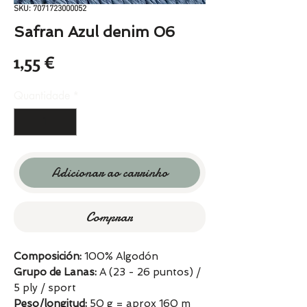
SKU: 7071723000052
Safran Azul denim 06
Preço
1,55 €
Quantidade
*
Adicionar ao carrinho
Comprar
Composición:
100% Algodón
Grupo de Lanas:
A (23 - 26 puntos) /
5 ply / sport
Peso/longitud:
50 g = aprox 160 m