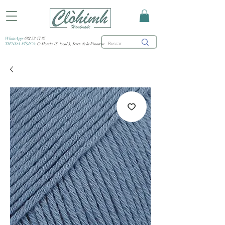
WhatsApp:
682 53 47 85
TIENDA FÍSICA:
C/ Honda 15, local 3, Jerez de la Frontera