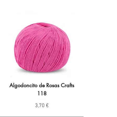
Algodoncito de Rosas Crafts
Algodoncito de R
118
Preço
3,70 €