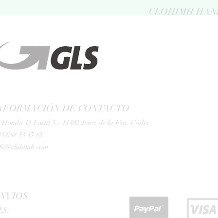
CLOHIMH HAN
NFORMACIÓN DE CONTACTO
 Honda 15 Local 3 - 11402 Jerez de la Fra. Cádiz
4 682 53 47 85
nfo@clohimh.com
NVIOS
LS: