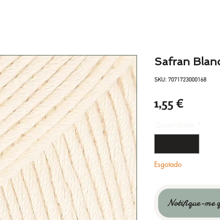
Safran Blan
SKU: 7071723000168
Preço
1,55 €
Quantidade
*
Esgotado
Notifique-me q