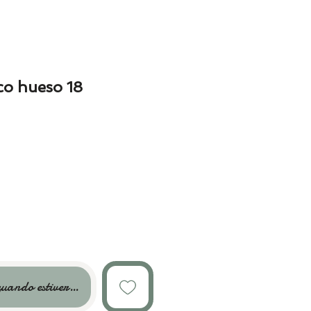
co hueso 18
uando estiver disponível