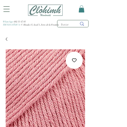
WhatsApp:
682 53 47 85
TIENDA FÍSICA:
C/ Honda 15, local 3, Jerez de la Frontera