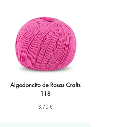
Algodoncito de Rosas Crafts
Algodoncito de R
118
Preço
3,70 €