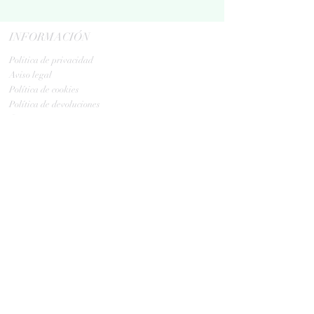
INFORMACIÓN
Politica de privacidad
Aviso legal
Política de cookies
Política de devoluciones
Contacta
ENVIOS
GLS:
Tus ovillos en 24/48 h
Tus ovillos en 48/72 h
HORARIO TIENDA