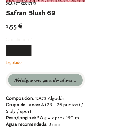
SKU: 7071723017173
Safran Blush 69
Preço
1,55 €
Quantidade
*
Esgotado
Notifique-me quando estiver disponível
Composición:
100% Algodón
Grupo de Lanas:
A (23 - 26 puntos) /
5 ply / sport
Peso/longitud:
50 g = aprox 160 m
Aguja recomendada:
3 mm