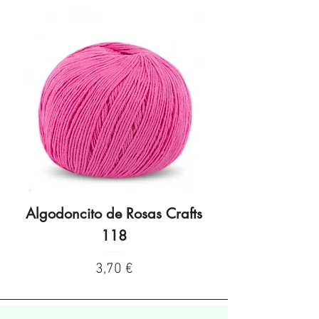
Algodoncito de Rosas Crafts
Algodoncito de R
118
Preço
3,70 €