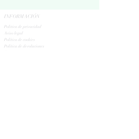
INFORMACIÓN
Politica de privacidad
Aviso legal
Política de cookies
Política de devoluciones
Contacta
ENVIOS
GLS:
Tus ovillos en 24/48 h
Tus ovillos en 48/72 h
HORARIO TIENDA