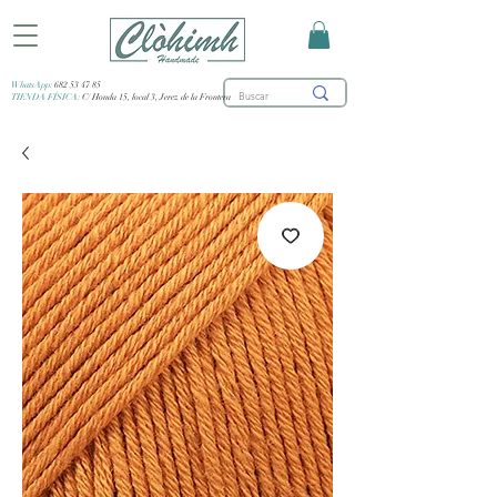
WhatsApp:
682 53 47 85
TIENDA FÍSICA:
C/ Honda 15, local 3, Jerez de la Frontera