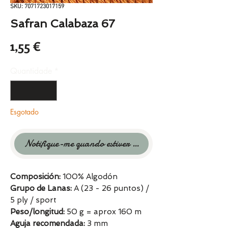
SKU: 7071723017159
Safran Calabaza 67
Preço
1,55 €
Quantidade
*
Esgotado
Notifique-me quando estiver disponível
Composición:
100% Algodón
Grupo de Lanas:
A (23 - 26 puntos) /
5 ply / sport
Peso/longitud:
50 g = aprox 160 m
Aguja recomendada:
3 mm