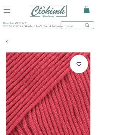
WhatsApp:
682 53 47 85
TIENDA FÍSICA:
C/ Honda 15, local 3, Jerez de la Frontera