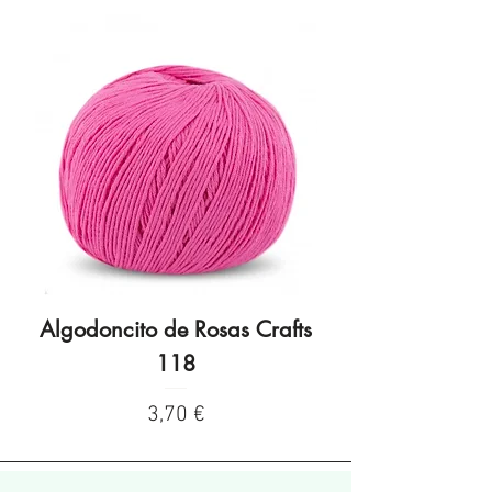
Algodoncito de Rosas Crafts
Algodoncito de R
118
Preço
3,70 €