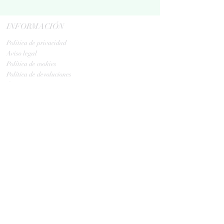
INFORMACIÓN
Politica de privacidad
Aviso legal
Política de cookies
Política de devoluciones
Contacta
ENVIOS
GLS:
Tus ovillos en 24/48 h
Tus ovillos en 48/72 h
HORARIO TIENDA