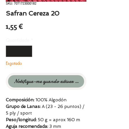
SKU: 7071723000182
Safran Cereza 20
Preço
1,55 €
Quantidade
*
Esgotado
Notifique-me quando estiver disponível
Composición:
100% Algodón
Grupo de Lanas:
A (23 - 26 puntos) /
5 ply / sport
Peso/longitud:
50 g = aprox 160 m
Aguja recomendada:
3 mm