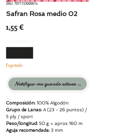
SKU: 7071723000014
Safran Rosa medio 02
Preço
1,55 €
Quantidade
*
Esgotado
Notifique-me quando estiver disponível
Composición:
100% Algodón
Grupo de Lanas:
A (23 - 26 puntos) /
5 ply / sport
Peso/longitud:
50 g = aprox 160 m
Aguja recomendada:
3 mm