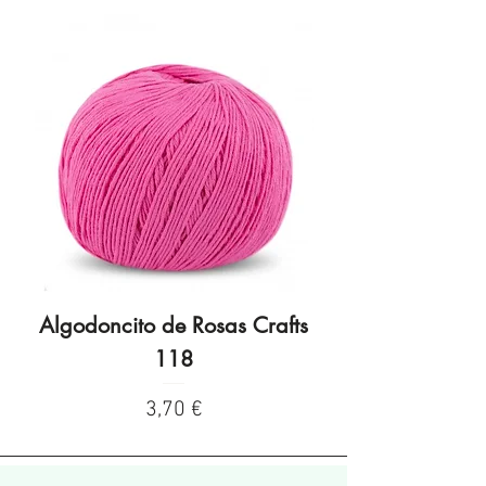
Algodoncito de Rosas Crafts
Algodoncito de R
118
Preço
3,70 €