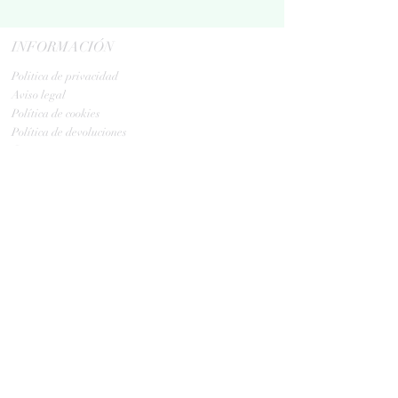
INFORMACIÓN
Politica de privacidad
Aviso legal
Política de cookies
Política de devoluciones
Contacta
ENVIOS
GLS:
Tus ovillos en 24/48 h
Tus ovillos en 48/72 h
HORARIO TIENDA