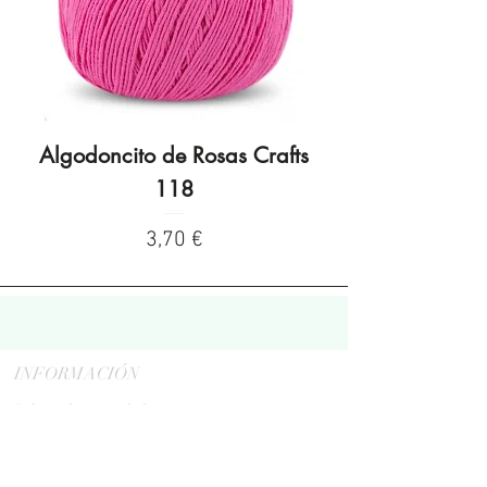
Algodoncito de Rosas Crafts
Algodoncito de R
118
Preço
3,70 €
INFORMACIÓN
Politica de privacidad
Aviso legal
Política de cookies
Política de devoluciones