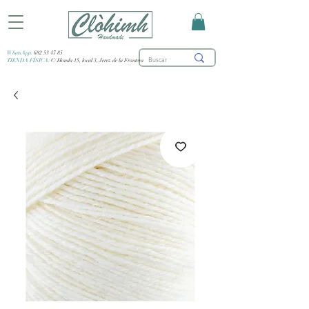
WhatsApp:
682 53 47 85
TIENDA FÍSICA:
C/ Honda 15, local 3, Jerez de la Frontera