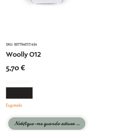
SKU: 0077540721634
Woolly 012
Preço
5,70 €
Quantidade
*
Esgotado
Notifique-me quando estiver disponível