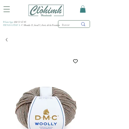
WhatsApp:
682 53 47 85
TIENDA FÍSICA:
C/ Honda 15, local 3, Jerez de la Frontera