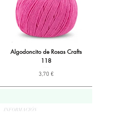
Algodoncito de Rosas Crafts
Algodoncito de R
118
Preço
3,70 €
INFORMACIÓN
Politica de privacidad
Aviso legal