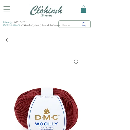
WhatsApp:
682 53 47 85
TIENDA FÍSICA:
C/ Honda 15, local 3, Jerez de la Frontera