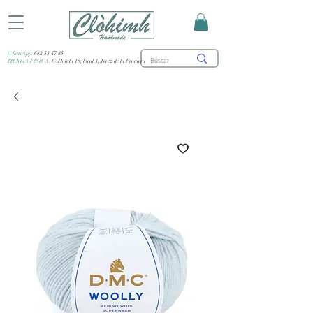
WhatsApp:
682 53 47 85
TIENDA FÍSICA:
C/ Honda 15, local 3, Jerez de la Frontera