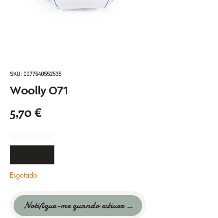
SKU: 0077540552535
Woolly 071
Preço
5,70 €
Quantidade
*
Esgotado
Notifique-me quando estiver disponível