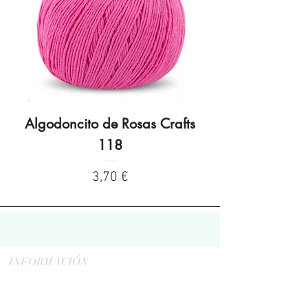
Algodoncito de Rosas Crafts
Algodoncito de R
118
Preço
3,70 €
INFORMACIÓN
Politica de privacidad
Aviso legal