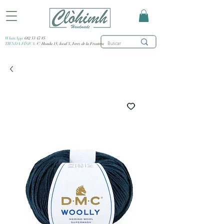
WhatsApp:
682 53 47 85
TIENDA FÍSICA:
C/ Honda 15, local 3, Jerez de la Frontera