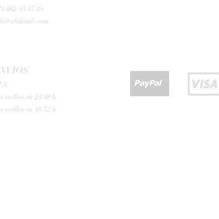
4 682 53 47 85
nfo@clohimh.com
NVIOS
LS:
s ovillos en 24/48 h
s ovillos en 48/72 h