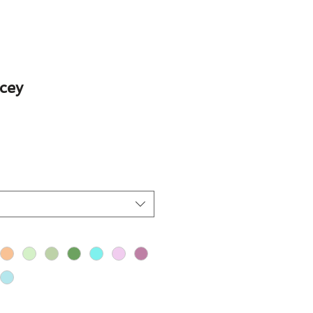
cey
o